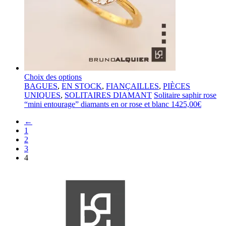
Choix des options
BAGUES
,
EN STOCK
,
FIANÇAILLES
,
PIÈCES
UNIQUES
,
SOLITAIRES DIAMANT
Solitaire saphir rose
“mini entourage” diamants en or rose et blanc
1425,00
€
←
1
2
3
4