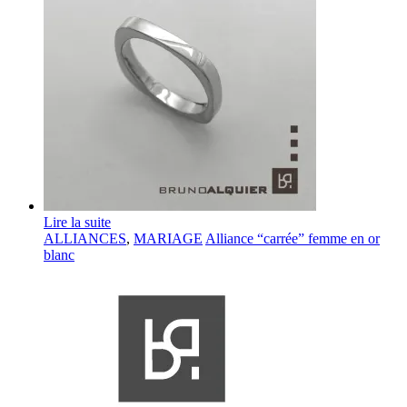
Lire la suite
ALLIANCES
,
MARIAGE
Alliance “carrée” femme en or
blanc