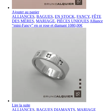
Ajouter au panier
ALLIANCES
,
BAGUES
,
EN STOCK
,
FANCY
,
FÊTE
DES MÈRES
,
MARIAGE
,
PIÈCES UNIQUES
Alliance
“mini-Fancy” en or rose et diamant
1080,00
€
Lire la suite
ALLIANCES
,
BAGUES DIAMANTS
,
MARIAGE