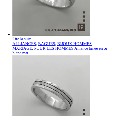
Lire la suite
ALLIANCES
,
BAGUES
,
BIJOUX HOMMES
,
MARIAGE
,
POUR LES HOMMES
Alliance limée en or
blanc mat