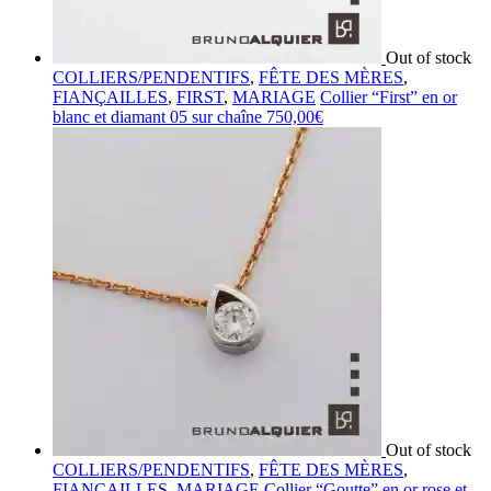
Out of stock
COLLIERS/PENDENTIFS
,
FÊTE DES MÈRES
,
FIANÇAILLES
,
FIRST
,
MARIAGE
Collier “First” en or
blanc et diamant 05 sur chaîne
750,00
€
Out of stock
COLLIERS/PENDENTIFS
,
FÊTE DES MÈRES
,
FIANÇAILLES
,
MARIAGE
Collier “Goutte” en or rose et